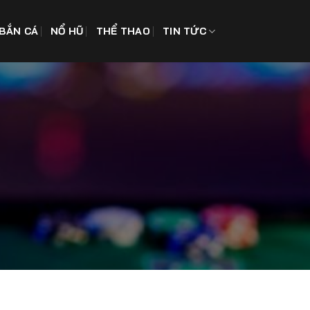
BẮN CÁ
NỔ HŨ
THỂ THAO
TIN TỨC