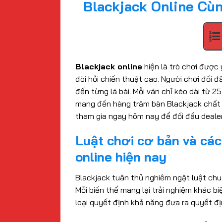
Blackjack Online Cù
Blackjack online
hiện là trò chơi được
đòi hỏi chiến thuật cao. Người chơi đối đ
đến từng lá bài. Mỗi ván chỉ kéo dài từ 2
mang đến hàng trăm bàn Blackjack chất 
tham gia ngay hôm nay để đối đầu dealer
Luật chơi cơ bản và các
online hiện nay
Blackjack tuân thủ nghiêm ngặt luật chu
Mỗi biến thể mang lại trải nghiệm khác bi
loại quyết định khả năng đưa ra quyết đ