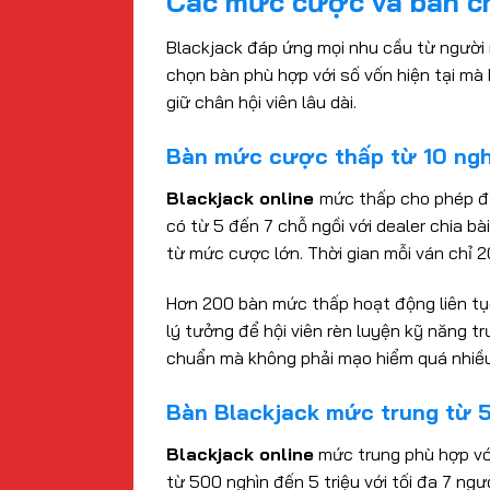
Các mức cược và bàn ch
Blackjack đáp ứng mọi nhu cầu từ người 
chọn bàn phù hợp với số vốn hiện tại mà 
giữ chân hội viên lâu dài.
Bàn mức cược thấp từ 10 ngh
Blackjack online
mức thấp cho phép đặ
có từ 5 đến 7 chỗ ngồi với dealer chia b
từ mức cược lớn. Thời gian mỗi ván chỉ 2
Hơn 200 bàn mức thấp hoạt động liên tụ
lý tưởng để hội viên rèn luyện kỹ năng t
chuẩn mà không phải mạo hiểm quá nhiều
Bàn Blackjack mức trung từ 5
Blackjack online
mức trung phù hợp với
từ 500 nghìn đến 5 triệu với tối đa 7 ng