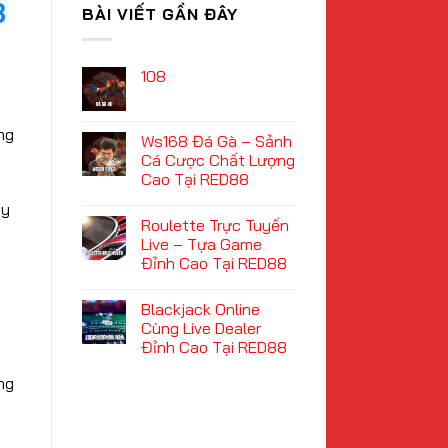
8
BÀI VIẾT GẦN ĐÂY
108
ng
Ws168 Đá Gà – Sảnh
Cá Cược Chất Lượng
Cao Tại RED88
ãy
Roulette Trực Tuyến
Live – Tựa Game
Đỉnh Cao Tại RED88
Blackjack Online
Cùng Live Dealer
Đỉnh Cao Tại RED88
ng