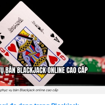
 phục vụ bàn Blackjack online cao cấp