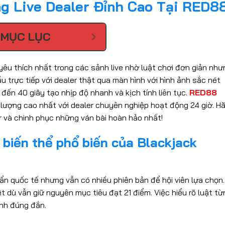
ng Live Dealer Đỉnh Cao Tại RED8
MỤC LỤC
 yêu thích nhất trong các sảnh live nhờ luật chơi đơn giản như
ầu trực tiếp với dealer thật qua màn hình với hình ảnh sắc nét
5 đến 40 giây tạo nhịp độ nhanh và kịch tính liên tục.
RED88
lượng cao nhất với dealer chuyên nghiệp hoạt động 24 giờ. H
 và chinh phục những ván bài hoàn hảo nhất!
 biến thể phổ biến của Blackjack
ẩn quốc tế nhưng vẫn có nhiều phiên bản để hội viên lựa chọn.
ệt dù vẫn giữ nguyên mục tiêu đạt 21 điểm. Việc hiểu rõ luật từ
ịnh đúng đắn.