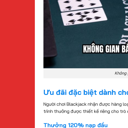
Không 
Ưu đãi đặc biệt dành ch
Người chơi Blackjack nhận được hàng loạ
trình thưởng được thiết kế riêng cho trò 
Thưởng 120% nạp đầu