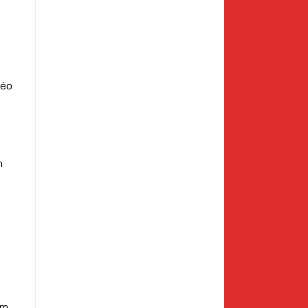
p
kéo
n
ểm